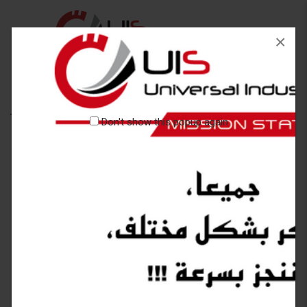
×
Home
Rond à béton
Don't show this popup again