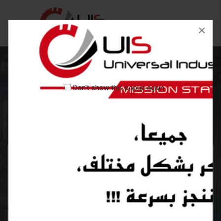
×
Don't show this popup again
Home
social
Member of ASM