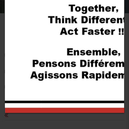
MEMBER OF ASM
POST BY
ADMIN
0 Comment
16 janvier 2018
Member of a steel association ASM
Follow us: