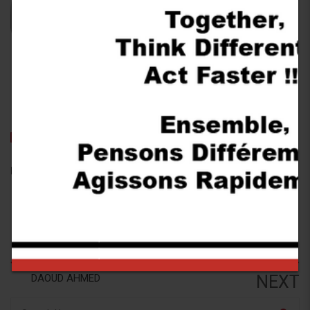
DAOUD AHMED
Post by
admin
6 janvier 2018
Follow us:
ARJOUNI
PREV
MOHAMED
DAOUD AHMED
NEXT