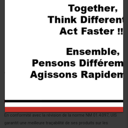
Certificat NM
Post by
admin
16 décembre 2016
En conformité avec la révision de la norme NM 01.4.097, UIS
garantit une meilleure traçabilité de ses produits sur les